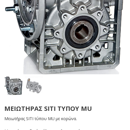
ΜΕΙΩΤΉΡΑΣ SITI ΤΎΠΟΥ MU
Μειωτήρας SITI τύπου MU με κορώνα.