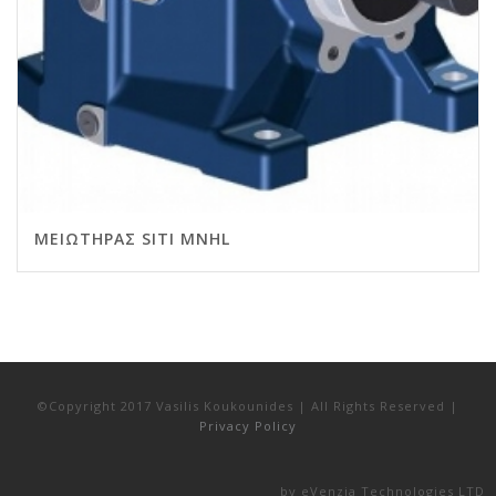
ΜΕΙΩΤΉΡΑΣ SITI MNHL
©Copyright 2017 Vasilis Koukounides | All Rights Reserved |
Privacy Policy
by
eVenzia Technologies LTD